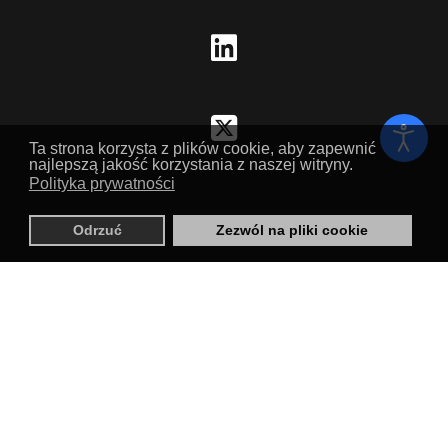
instagram
fab
fa-
linkedin
fab
fa-
Ta strona korzysta z plików cookie, aby zapewnić
square-
najlepszą jakość korzystania z naszej witryny.
Polityka prywatności
x-
twitter
Odrzuć
Zezwól na pliki cookie
Obywatel TBS to platforma od mieszkańców dla mieszkańców
Towarzystwa Budownictwa Społecznego we Wrocławiu.
U nas dowiesz się wszystkiego, co mieszkaniec wiedzieć powinien.
KRS
0001088706