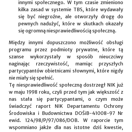
innymi społecznego. W tym czasie zmieniono
kilka zasad w systemie TBS, które wydawały
się być niegroźne, ale otworzyły drogę do
pewnych nadużyć, które w skutkach okazały
się ogromną niesprawiedliwością społeczną.
Między innymi dopuszczono możliwość obsługi
programu przez podmioty prywatne, które tą
szanse wykorzystały w sposób nieuczciwy
naginając rzeczywistość, mamiąc przyszłych
partycypantów obietnicami słownymi, które nigdy
nie miały się spełnić.
Tę niesprawiedliwość społeczną dostrzegł NIK już
w maju 1998 roku, czyli przed tym jak większość z
nas stała się partycypantami, o czym może
świadczyć raport NIK Departamentu Ochrony
Środowiska i Budownictwa DOŚiB-41008-97 Nr
ewid. 124/98/P/97/086/DOB. W raporcie tym
wspomniano jakże dla nas istotne dziś kwestie,