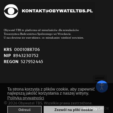
Obywatel TBS to platforma od mieszkańców dla mieszkańców
Towarzystwa Budownictwa Społecznego we Wrocławiu.
U nas dowiesz się wszystkiego, co mieszkaniec wiedzieć powinien.
KRS
0001088706
NIP
8943230752
REGON
527952445
Ta strona korzysta z plików cookie, aby zapewnić
MEDIA O NAS
najlepszą jakość korzystania z naszej witryny.
Polityka prywatności
AKTUALNOŚCI
© 2026 Obywatel TBS. Wszelkie prawa zastrzeżone.
made by
CAVOK
Odrzuć
Zezwól na pliki cookie
PYTANIA I ODPOWIEDZI