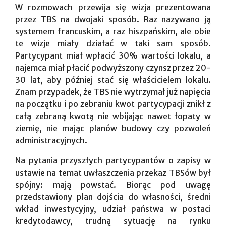
W rozmowach przewija się wizja prezentowana
przez TBS na dwojaki sposób. Raz nazywano ją
systemem francuskim, a raz hiszpańskim, ale obie
te wizje miały działać w taki sam sposób.
Partycypant miał wpłacić 30% wartości lokalu, a
najemca miał płacić podwyższony czynsz przez 20-
30 lat, aby później stać się właścicielem lokalu.
Znam przypadek, że TBS nie wytrzymał już napięcia
na początku i po zebraniu kwot partycypacji znikł z
całą zebraną kwotą nie wbijając nawet łopaty w
ziemię, nie mając planów budowy czy pozwoleń
administracyjnych.
Na pytania przyszłych partycypantów o zapisy w
ustawie na temat uwłaszczenia przekaz TBSów był
spójny: mają powstać. Biorąc pod uwagę
przedstawiony plan dojścia do własności, średni
wkład inwestycyjny, udział państwa w postaci
kredytodawcy, trudną sytuację na rynku