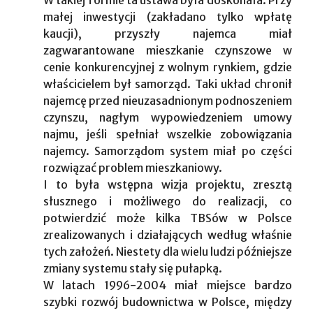
W takiej formie ta ustawa była doskonała. Przy
małej inwestycji (zakładano tylko wpłatę
kaucji), przyszły najemca miał
zagwarantowane mieszkanie czynszowe w
cenie konkurencyjnej z wolnym rynkiem, gdzie
właścicielem był samorząd. Taki układ chronił
najemcę przed nieuzasadnionym podnoszeniem
czynszu, nagłym wypowiedzeniem umowy
najmu, jeśli spełniał wszelkie zobowiązania
najemcy. Samorządom system miał po części
rozwiązać problem mieszkaniowy.
I to była wstępna wizja projektu, zresztą
słusznego i możliwego do realizacji, co
potwierdzić może kilka TBSów w Polsce
zrealizowanych i działających według właśnie
tych założeń. Niestety dla wielu ludzi późniejsze
zmiany systemu stały się pułapką.
W latach 1996-2004 miał miejsce bardzo
szybki rozwój budownictwa w Polsce, między