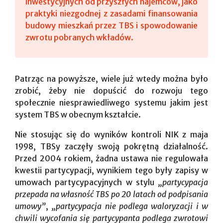
inwestycyjnych od przyszłych najemców, jako
praktyki niezgodnej z zasadami finansowania
budowy mieszkań przez TBS i spowodowanie
zwrotu pobranych wkładów.
Patrząc na powyższe, wiele już wtedy można było
zrobić, żeby nie dopuścić do rozwoju tego
społecznie niesprawiedliwego systemu jakim jest
system TBS w obecnym kształcie.
Nie stosując się do wyników kontroli NIK z maja
1998, TBSy zaczęły swoją pokrętną działalność.
Przed 2004 rokiem, żadna ustawa nie regulowała
kwestii partycypacji, wynikiem tego były zapisy w
umowach partycypacyjnych w stylu
„partycypacja
przepada na własność TBS po 20 latach od podpisania
umowy”
,
„partycypacja nie podlega waloryzacji i w
chwili wycofania się partycypanta podlega zwrotowi