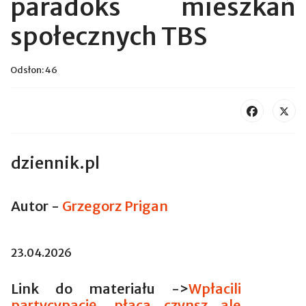
paradoks mieszkań
społecznych TBS
Odsłon: 46
dziennik.pl
Autor -
Grzegorz Prigan
23.04.2026
Link do materiału ->
Wpłacili
partycypację, płacą czynsz ale