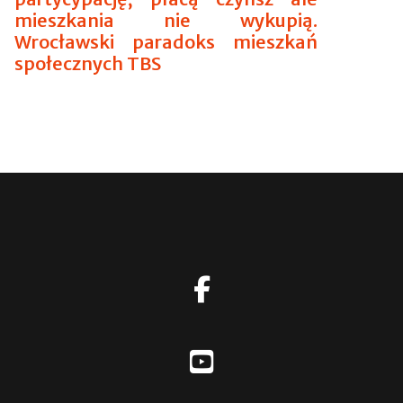
mieszkania nie wykupią.
Wrocławski paradoks mieszkań
społecznych TBS
fab
fa-
facebook-
f
fab
fa-
youtube-