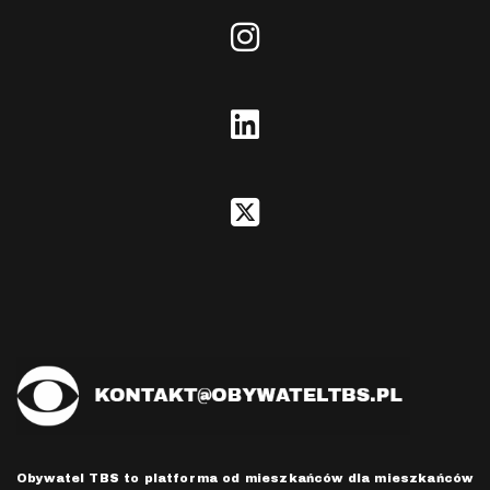
square
fab
fa-
instagram
fab
fa-
linkedin
fab
fa-
square-
x-
twitter
Obywatel TBS to platforma od mieszkańców dla mieszkańców