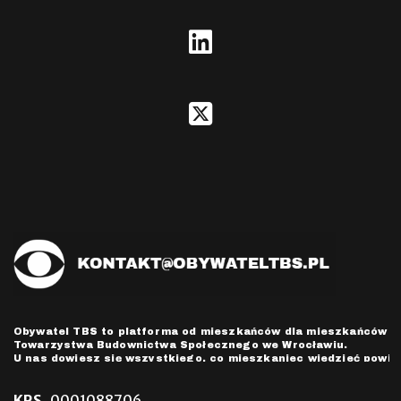
instagram
fab
fa-
linkedin
fab
fa-
square-
x-
twitter
Obywatel TBS to platforma od mieszkańców dla mieszkańców
Towarzystwa Budownictwa Społecznego we Wrocławiu.
U nas dowiesz się wszystkiego, co mieszkaniec wiedzieć powin
KRS
0001088706